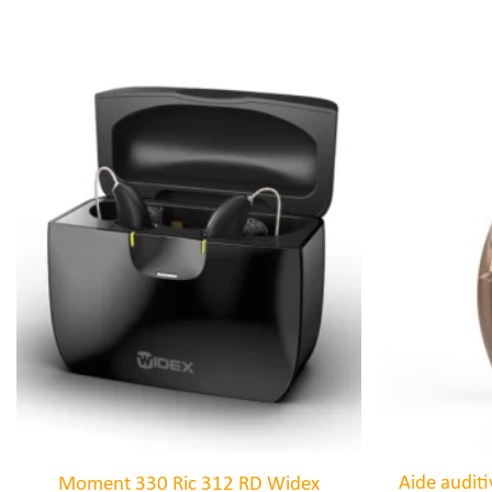
Aide auditi
Moment 330 Ric 312 RD Widex