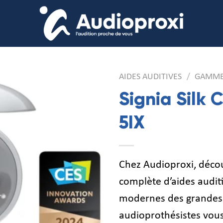
AIDES AUDITIVES
/
GAMME
Signia Silk
5IX
Chez Audioproxi, déc
complète d’aides auditi
modernes des grandes
audioprothésistes vou