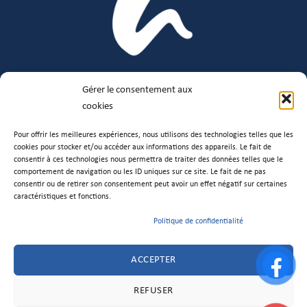
Gérer le consentement aux
cookies
Pour offrir les meilleures expériences, nous utilisons des technologies telles que les
cookies pour stocker et/ou accéder aux informations des appareils. Le fait de
consentir à ces technologies nous permettra de traiter des données telles que le
Audioproxi, votre expert en aides auditives, vous accompagne avec bienveillance et expertise
pour compenser votre perte auditive. Nos audioprothésistes qualifiés proposent des solutions
comportement de navigation ou les ID uniques sur ce site. Le fait de ne pas
personnalisées et un suivi sur mesure pour améliorer votre confort et votre qualité de vie.
consentir ou de retirer son consentement peut avoir un effet négatif sur certaines
caractéristiques et fonctions.
Politique de confidentialité
SUIVEZ NOUS
ACCEPTER
REFUSER