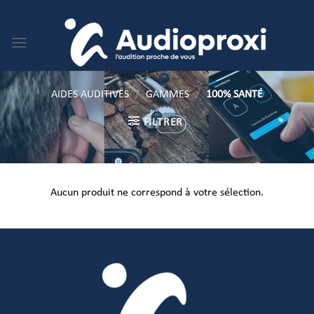
Passer
au
contenu
AIDES AUDITIVES
/
GAMMES
/
100% SANTÉ
FILTRER
Aucun produit ne correspond à votre sélection.